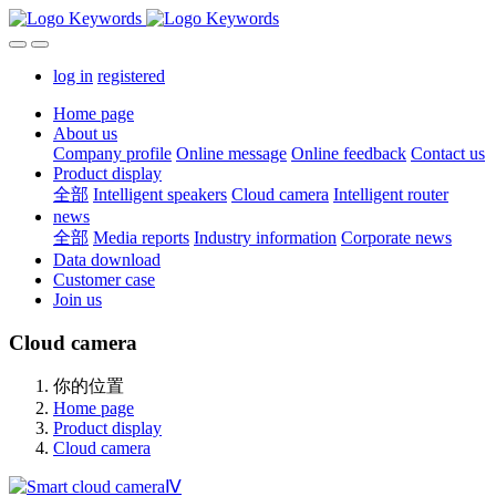
log in
registered
Home page
About us
Company profile
Online message
Online feedback
Contact us
Product display
全部
Intelligent speakers
Cloud camera
Intelligent router
news
全部
Media reports
Industry information
Corporate news
Data download
Customer case
Join us
Cloud camera
你的位置
Home page
Product display
Cloud camera