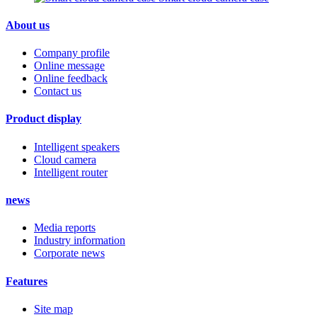
About us
Company profile
Online message
Online feedback
Contact us
Product display
Intelligent speakers
Cloud camera
Intelligent router
news
Media reports
Industry information
Corporate news
Features
Site map