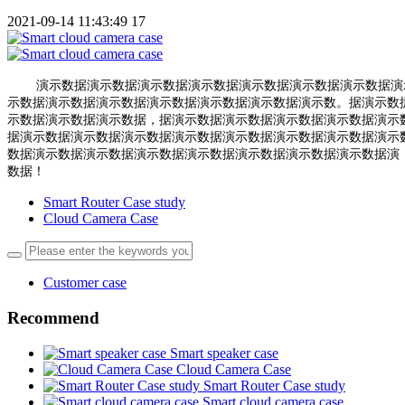
2021-09-14 11:43:49
17
演示数据演示数据演示数据演示数据演示数据演示数据演示数据演
示数据演示数据演示数据演示数据演示数据演示数据演示数。据演示数
示数据演示数据演示数据，据演示数据演示数据演示数据演示数据演示
据演示数据演示数据演示数据演示数据演示数据演示数据演示数据演示
数据演示数据演示数据演示数据演示数据演示数据演示数据演示数据演
数据！
Smart Router Case study
Cloud Camera Case
Customer case
Recommend
Smart speaker case
Cloud Camera Case
Smart Router Case study
Smart cloud camera case