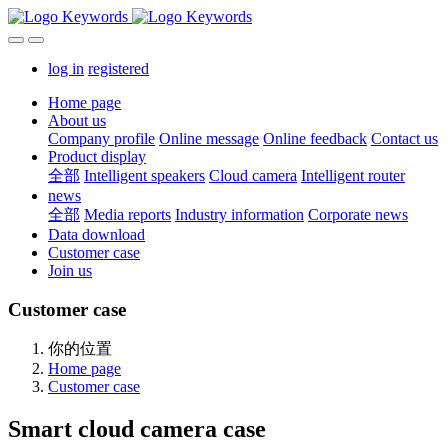
log in
registered
Home page
About us
Company profile
Online message
Online feedback
Contact us
Product display
全部
Intelligent speakers
Cloud camera
Intelligent router
news
全部
Media reports
Industry information
Corporate news
Data download
Customer case
Join us
Customer case
你的位置
Home page
Customer case
Smart cloud camera case