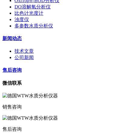
OxiTop®-BOD分析仪
DO溶解氧分析仪
比色计光度计
浊度仪
多参数水质分析仪
新闻动态
技术文章
公司新闻
售后咨询
微信联系
销售咨询
售后咨询