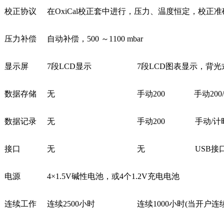
校正协议
在OxiCal校正套中进行，压力、温度恒定，校正
压力补偿
自动补偿，500 ～1100 mbar
显示屏
7段LCD显示
7段LCD图表显示，背光
数据存储
无
手动200
手动200
数据记录
无
手动200
手动/
接口
无
无
USB接
电源
4×1.5V碱性电池，或4个1.2V充电电池
连续工作
连续2500小时
连续1000小时(当开户连