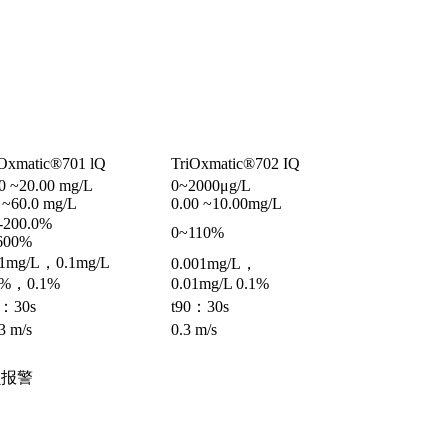
iOxmatic®701 lQ
TriOxmatic®702 IQ
0 ~20.00 mg/L
0~2000μg/L
 ~60.0 mg/L
0.00 ~10.00mg/L
2-200.0%
0~110%
600%
01mg/L，0.1mg/L
0.001mg/L，
1%，0.1%
0.01mg/L 0.1%
0：30s
t90：30s
3 m/s
0.3 m/s
破损报警