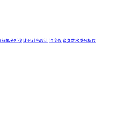
溶解氧分析仪
比色计光度计
浊度仪
多参数水质分析仪