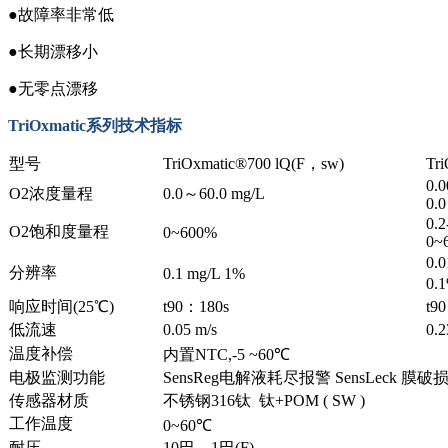
●故障率非常低
●长期漂移小
●无零点漂移
TriOxmatic系列技术指标
型号
TriOxmatic®700 lQ(F，sw)
Tr
0.0
O2浓度量程
0.0～60.0 mg/L
0.0
0.
O2饱和度量程
0~600%
0~
0.
分辨率
0.1 mg/L 1%
0.
响应时间(25℃)
t90：180s
t9
低流速
0.05 m/s
0.2
温度补偿
内置NTC,-5 ~60℃
电极监测功能
SensReg电解液耗尽报警 SensLeck 膜
传感器材质
不锈钢316钛 钛+POM ( SW )
工作温度
0~60℃
耐压
10巴，1巴(F)